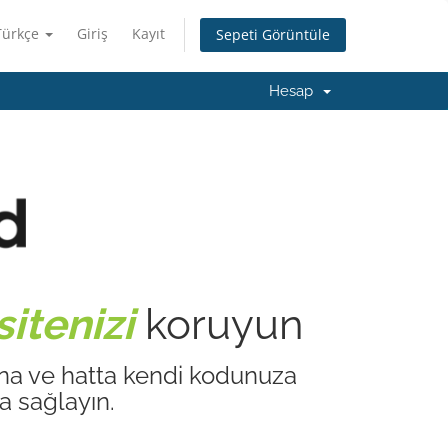
Türkçe
Giriş
Kayıt
Sepeti Görüntüle
Hesap
itenizi
koruyun
ına ve hatta kendi kodunuza
a sağlayın.