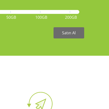
50GB
100GB
200GB
Satın Al