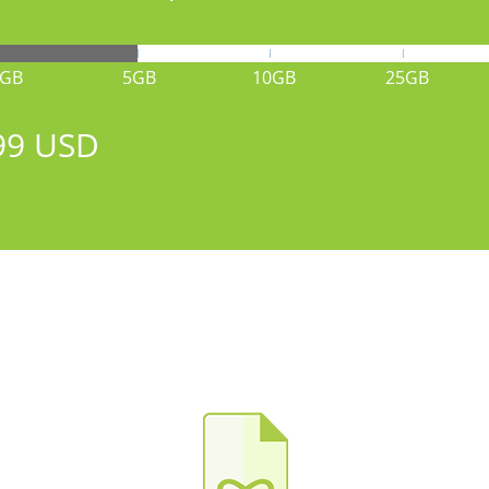
1GB
5GB
10GB
25GB
99 USD