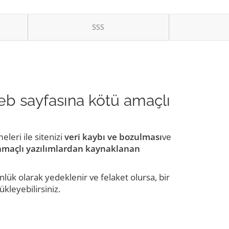
SSS
web sayfasına kötü amaçlı
eri ile sitenizi
veri kaybı ve bozulması
ve
 amaçlı yazılımlardan kaynaklanan
ük olarak yedeklenir ve felaket olursa, bir
kleyebilirsiniz.