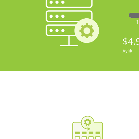
$4.
Aylık