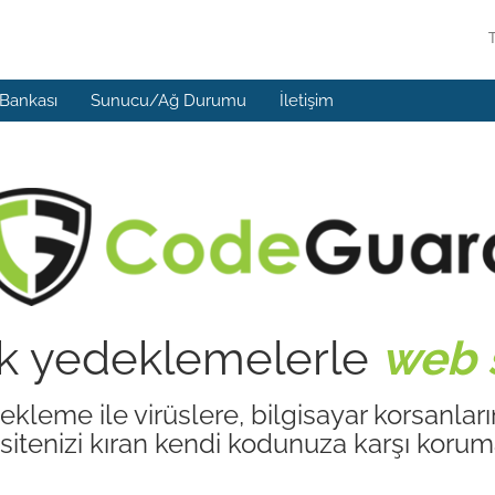
 Bankası
Sunucu/Ağ Durumu
İletişim
k yedeklemelerle
web s
leme ile virüslere, bilgisayar korsanlar
a sitenizi kıran kendi kodunuza karşı korum