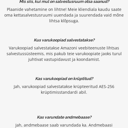
Mis siis, kui mul on salvestusruum otsa saanud?
Plaanide vahetamine on lihtne! Meie kliendiala kaudu saate
oma kettasalvestusruumi uuendada ja suurendada vaid mõne
lihtsa klõpsuga.
Kus varukoopiad salvestatakse?
Varukoopiad salvestatakse Amazoni veebiteenuste lihtsas
salvestussüsteemis, mis pakub teie varukoopiate jaoks turul
juhtivat vastupidavust ja koondamist.
Kas varukoopiad on krüptitud?
Jah, varukoopiad salvestatakse krüpteeritud AES-256
krüptimisstandardi abil.
Kas varundate andmebaase?
Jah, andmebaase saab varundada ka. Andmebaasi