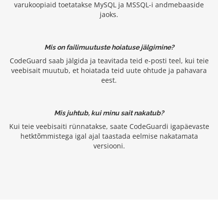
varukoopiaid toetatakse MySQL ja MSSQL-i andmebaaside
jaoks.
Mis on failimuutuste hoiatuse jälgimine?
CodeGuard saab jälgida ja teavitada teid e-posti teel, kui teie
veebisait muutub, et hoiatada teid uute ohtude ja pahavara
eest.
Mis juhtub, kui minu sait nakatub?
Kui teie veebisaiti rünnatakse, saate CodeGuardi igapäevaste
hetktõmmistega igal ajal taastada eelmise nakatamata
versiooni.