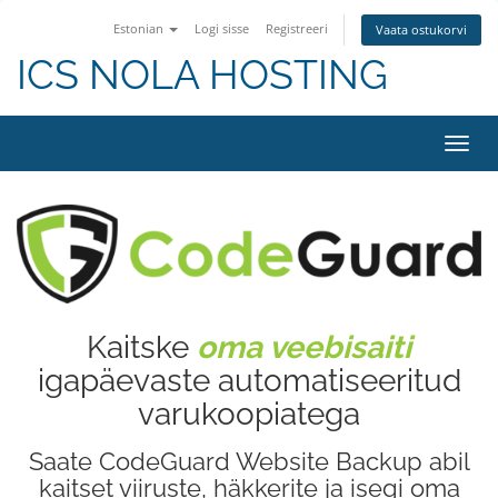
Estonian
Logi sisse
Registreeri
Vaata ostukorvi
ICS NOLA HOSTING
Lülit
navig
Kaitske
oma veebisaiti
igapäevaste automatiseeritud
varukoopiatega
Saate CodeGuard Website Backup abil
kaitset viiruste, häkkerite ja isegi oma