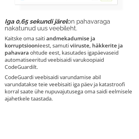
Iga 0,65 sekundi järel
on pahavaraga
nakatunud uus veebileht.
Kaitske oma saiti
andmekadumise ja
korruptsiooni
eest, samuti
viiruste, häkkerite ja
pahavara
ohtude eest, kasutades igapäevaseid
automatiseeritud veebisaidi varukoopiaid
CodeGuardilt.
CodeGuardi veebisaidi varundamise abil
varundatakse teie veebisaiti iga päev ja katastroofi
korral saate ühe nupuvajutusega oma saidi eelmisele
ajahetkele taastada.