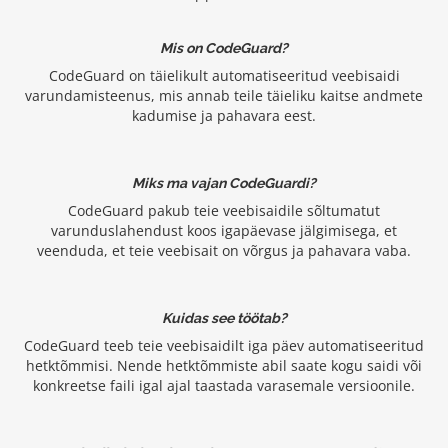
Mis on CodeGuard?
CodeGuard on täielikult automatiseeritud veebisaidi
varundamisteenus, mis annab teile täieliku kaitse andmete
kadumise ja pahavara eest.
Miks ma vajan CodeGuardi?
CodeGuard pakub teie veebisaidile sõltumatut
varunduslahendust koos igapäevase jälgimisega, et
veenduda, et teie veebisait on võrgus ja pahavara vaba.
Kuidas see töötab?
CodeGuard teeb teie veebisaidilt iga päev automatiseeritud
hetktõmmisi. Nende hetktõmmiste abil saate kogu saidi või
konkreetse faili igal ajal taastada varasemale versioonile.