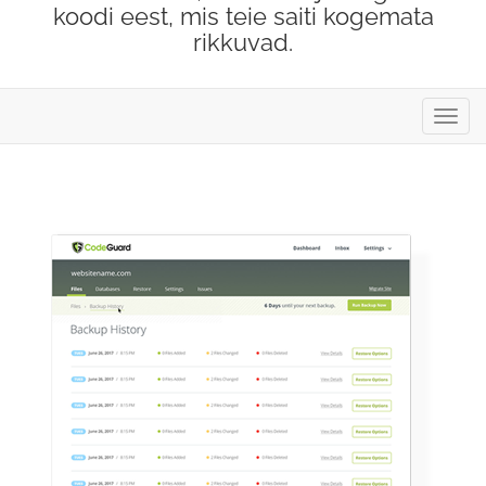
koodi eest, mis teie saiti kogemata
rikkuvad.
Lülit
navig