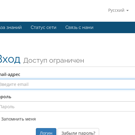
Русский
за знаний
Статус сети
Связь с нами
Вход
Доступ ограничен
ail-адрес
ароль
Запомнить меня
Забыли пароль?