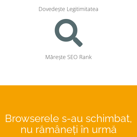
Dovedește Legitimitatea
Mărește SEO Rank
Browserele s-au schimbat,
nu rămâneți în urmă