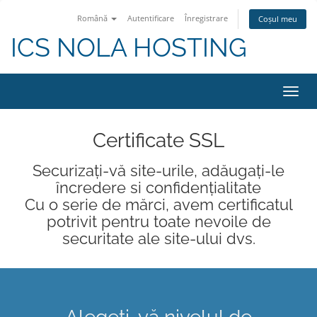
Română
Autentificare
Înregistrare
Coșul meu
ICS NOLA HOSTING
Navi
Toggl
Certificate SSL
Securizați-vă site-urile, adăugați-le
încredere si confidențialitate
Cu o serie de mărci, avem certificatul
potrivit pentru toate nevoile de
securitate ale site-ului dvs.