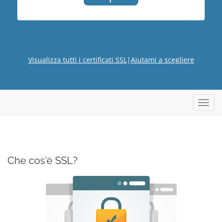
Visualizza tutti i certificati SSL
|
Aiutami a scegliere
Attiva
Navig
Che cos'è SSL?