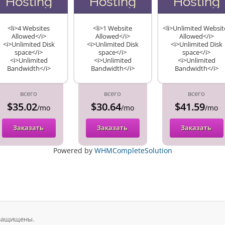
Hosting
Hosting
Hosting
<li>4 Websites
<li>1 Website
<li>Unlimited Websit
Allowed</i>
Allowed</i>
Allowed</i>
<i>Unlimited Disk
<i>Unlimited Disk
<i>Unlimited Disk
space</i>
space</i>
space</i>
<i>Unlimited
<i>Unlimited
<i>Unlimited
Bandwidth</i>
Bandwidth</i>
Bandwidth</i>
всего
всего
всего
$35.02
$30.64
$41.59
/mo
/mo
/mo
Заказать
Заказать
Заказать
Powered by
WHMCompleteSolution
 защищены.